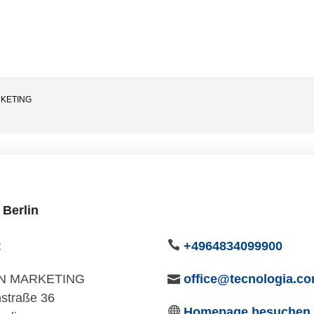
KETING
 Berlin
t
+4964834099900
N MARKETING
office@tecnologia.c
straße 36
Homepage besuchen