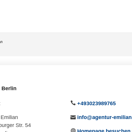
an
 Berlin
t
+493023989765
 Emilian
info@agentur-emilian
urger Str. 54
Homepage besuchen