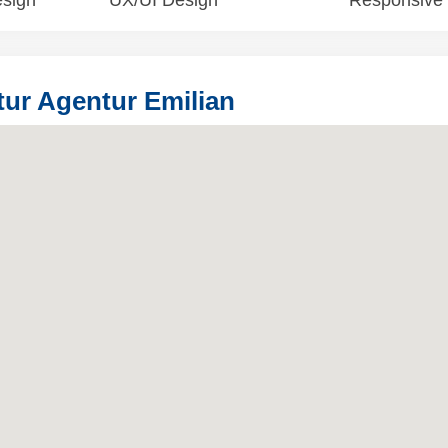
sign
UX/UI Design
Responsive
ur Agentur Emilian