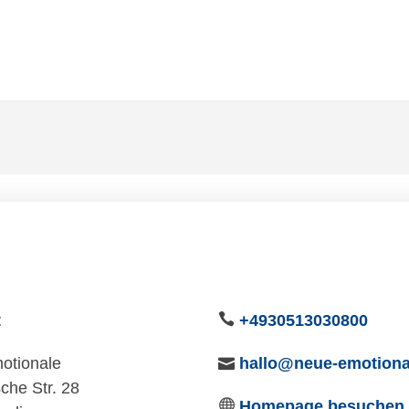
t
+4930513030800
otionale
hallo@neue-emotion
che Str. 28
Homepage besuchen