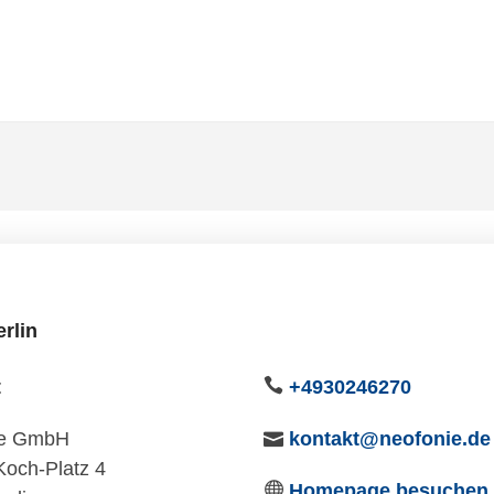
rlin
t
+4930246270
ie GmbH
kontakt@neofonie.de
Koch-Platz 4
Homepage besuchen