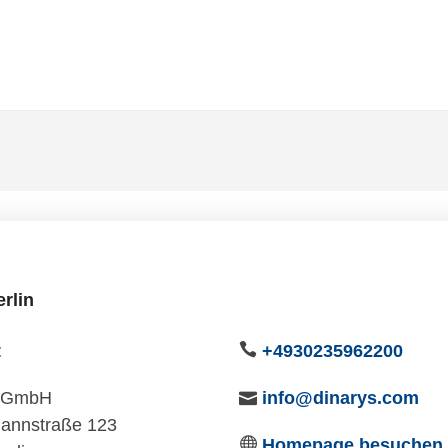
rlin
t
+4930235962200
s GmbH
info@dinarys.com
annstraße 123
Homepage besuchen