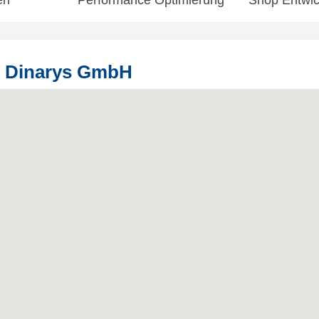
en
Performance Optimierung
Shop Entwic
r Dinarys GmbH