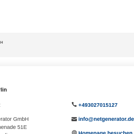
bH
lin
t
+493027015127
erator GmbH
info@netgenerator.de
menade 51E
Homepage besuchen