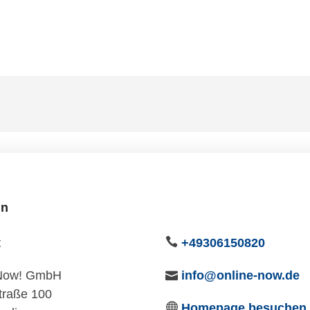
in
t
+49306150820
 Now! GmbH
info@online-now.de
traße 100
Homepage besuchen