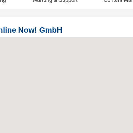
ung
Wartung & Support
Content Ma
Online Now! GmbH