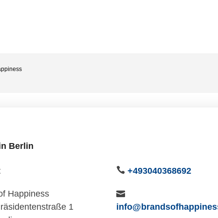
appiness
n Berlin
t
+493040368692
of Happiness
Präsidentenstraße 1
info@brandsofhappine